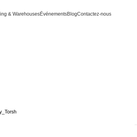
ing & Warehouses
Événements
Blog
Contactez-nous
Thé à l’hibiscu