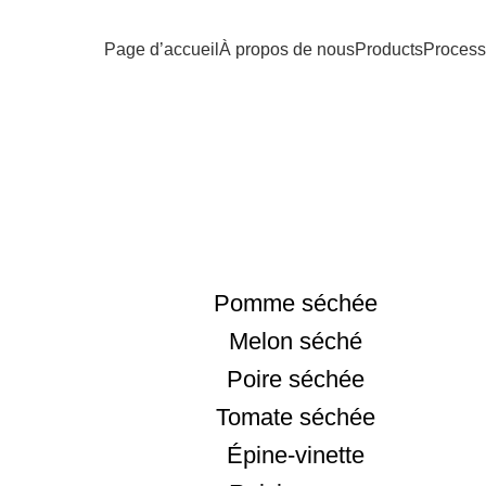
Page d’accueil
À propos de nous
Products
Process
Fruits secs
Pomme séchée
Melon séché
Poire séchée
Tomate séchée
Épine-vinette