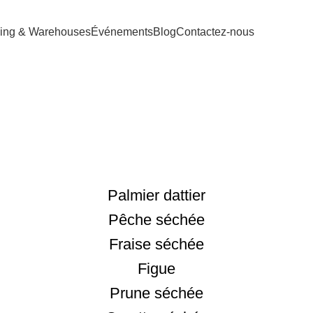
ing & Warehouses
Événements
Blog
Contactez-nous
Palmier dattier
Pêche séchée
Fraise séchée
Figue
Prune séchée