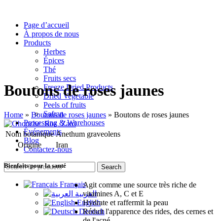
Page d’accueil
À propos de nous
Products
Herbes
Épices
Thé
Fruits secs
Boutons de roses jaunes
Freeze Dried Products
Dried Vegetable
Peels of fruits
Safran
Home
»
Boutons de roses jaunes
»
Boutons de roses jaunes
Processing & Warehouses
Événements
Nom botanique
Anethum graveolens
Blog
Origine
Iran
Contactez-nous
Bienfaits pour la santé
Search
Français
Agit comme une source très riche de
العربية
vitamines A, C et E
English
Hydrate et raffermit la peau
Deutsch
Réduit l'apparence des rides, des cernes et
de l'acné