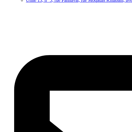
Unité 13, n° 5, rue Pahnavar, rue Moqadas Khiabani, av