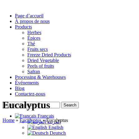
Page d’accueil
À propos de nous
Products
Herbes
Épices
Thé
Fruits secs
Freeze Dried Products
Dried Vegetable
Peels of fruits
Safran
Processing & Warehouses
Événements
Blog
Contactez-nous
Eucalyptus
Search
Français
Home
»
Eucalyptus
»
Eucalyptus
العربية
English
Deutsch