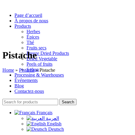
Page d’accueil
À propos de nous
Products
Herbes
Épices
Thé
Fruits secs
Pistache
Freeze Dried Products
Dried Vegetable
Peels of fruits
Safran
Home
»
Pistache
»
Pistache
Processing & Warehouses
Événements
Blog
Contactez-nous
Search
Français
العربية
English
Deutsch