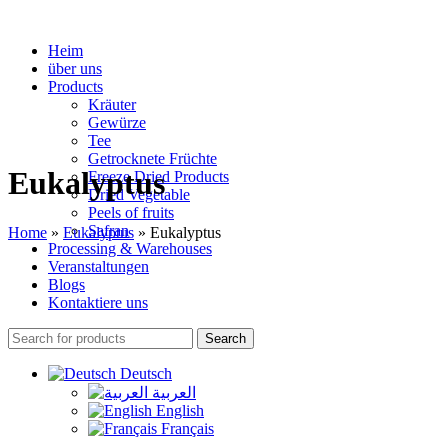
Heim
über uns
Products
Kräuter
Gewürze
Tee
Getrocknete Früchte
Eukalyptus
Freeze Dried Products
Dried Vegetable
Peels of fruits
Safran
Home
»
Eukalyptus
»
Eukalyptus
Processing & Warehouses
Veranstaltungen
Blogs
Kontaktiere uns
Search
Deutsch
العربية
English
Français