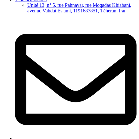
Unité 13, n° 5, rue Pahnavar, rue Moqadas Khiabani,
avenue Vahdat Eslami, 1191687851, Téhéran, Iran