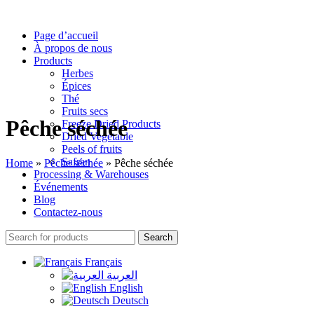
Page d’accueil
À propos de nous
Products
Herbes
Épices
Thé
Fruits secs
Pêche séchée
Freeze Dried Products
Dried Vegetable
Peels of fruits
Safran
Home
»
Pêche séchée
»
Pêche séchée
Processing & Warehouses
Événements
Blog
Contactez-nous
Search
Français
العربية
English
Deutsch