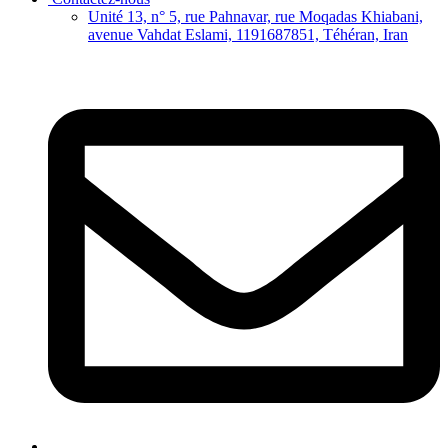
Unité 13, n° 5, rue Pahnavar, rue Moqadas Khiabani,
avenue Vahdat Eslami, 1191687851, Téhéran, Iran