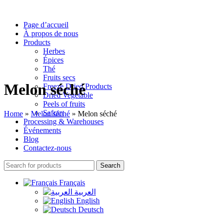
Page d’accueil
À propos de nous
Products
Herbes
Épices
Thé
Fruits secs
Melon séché
Freeze Dried Products
Dried Vegetable
Peels of fruits
Safran
Home
»
Melon séché
»
Melon séché
Processing & Warehouses
Événements
Blog
Contactez-nous
Search
Français
العربية
English
Deutsch