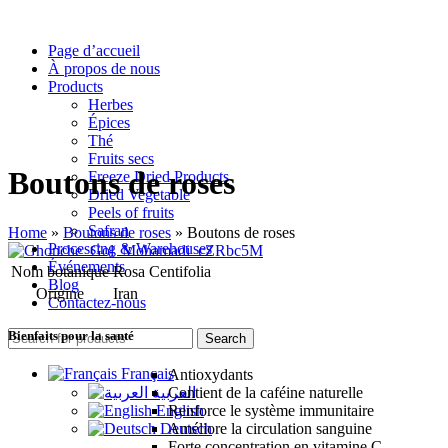
Page d’accueil
À propos de nous
Products
Herbes
Épices
Thé
Fruits secs
Boutons de roses
Freeze Dried Products
Dried Vegetable
Peels of fruits
Safran
Home
»
Boutons de roses
»
Boutons de roses
Processing & Warehouses
Événements
Nom botanique
Rosa Centifolia
Blog
Origine
Iran
Contactez-nous
Bienfaits pour la santé
Search
Français
Antioxydants
العربية
Contient de la caféine naturelle
English
Renforce le système immunitaire
Deutsch
Améliore la circulation sanguine
Forte concentration en vitamine C