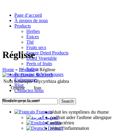
Page d’accueil
À propos de nous
Products
Herbes
Épices
Thé
Fruits secs
Réglisse
Freeze Dried Products
Dried Vegetable
Peels of fruits
Safran
Home
»
Réglisse
»
Réglisse
Processing & Warehouses
Événements
Nom botanique
Glycyrrhiza glabra
Blog
Origine
Iran
Contactez-nous
Bienfaits pour la santé
Search
Français
réduit les symptômes du rhume
العربية
pourrait aider l'asthme allergique
English
antibactérien
Deutsch
réduit l'inflammation