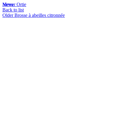
Menu
Newer
Ortie
Back to list
Older
Brosse à abeilles citronnée