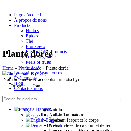
Page d’accueil
À propos de nous
Products
Herbes
Épices
Thé
Fruits secs
Plante dorée
Freeze Dried Products
Dried Vegetable
Peels of fruits
Safran
Home
»
Plante dorée
»
Plante dorée
Processing & Warehouses
Événements
Nom botanique
Dracocephalum kotschyi
Blog
Origine
Iran
Contactez-nous
Bienfaits pour la santé
Français
Nutrition
العربية
Anti-inflammatoire
English
Apaisant l'esprit et le corps
Deutsch
Niveau élevé de calcium et de fer
Une source d'acides gras essentiels