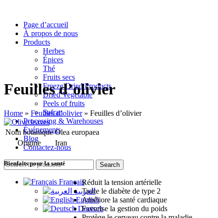
Page d’accueil
À propos de nous
Products
Herbes
Épices
Thé
Fruits secs
Feuilles d’olivier
Freeze Dried Products
Dried Vegetable
Peels of fruits
Safran
Home
»
Feuilles d’olivier
»
Feuilles d’olivier
Processing & Warehouses
Événements
Nom botanique
Olea europaea
Blog
Origine
Iran
Contactez-nous
Bienfaits pour la santé
Search
Français
Réduit la tension artérielle
العربية
Traite le diabète de type 2
English
Améliore la santé cardiaque
Deutsch
Favorise la gestion du poids
Protège le cerveau contre la maladie