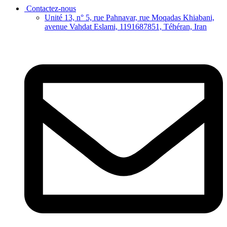
Contactez-nous
Unité 13, n° 5, rue Pahnavar, rue Moqadas Khiabani,
avenue Vahdat Eslami, 1191687851, Téhéran, Iran