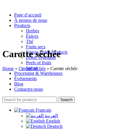
Page d’accueil
À propos de nous
Products
Herbes
Épices
Thé
Fruits secs
Carotte séchée
Freeze Dried Products
Dried Vegetable
Peels of fruits
Safran
Home
»
Carotte séchée
»
Carotte séchée
Processing & Warehouses
Événements
Blog
Contactez-nous
Search
Français
العربية
English
Deutsch