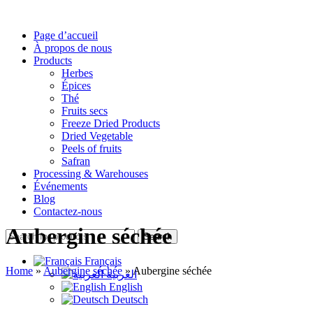
Page d’accueil
À propos de nous
Products
Herbes
Épices
Thé
Fruits secs
Freeze Dried Products
Dried Vegetable
Peels of fruits
Safran
Processing & Warehouses
Événements
Blog
Contactez-nous
Aubergine séchée
Search
Français
Home
»
Aubergine séchée
»
Aubergine séchée
العربية
English
Deutsch