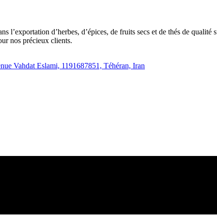
exportation d’herbes, d’épices, de fruits secs et de thés de qualité su
our nos précieux clients.
enue Vahdat Eslami, 1191687851, Téhéran, Iran