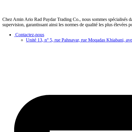
Chez Amin Ario Rad Paydar Trading Co., nous sommes spécialisés dans l’
supervision, garantissant ainsi les normes de qualité les plus élevées p
Contactez-nous
Unité 13, n° 5, rue Pahnavar, rue Moqadas Khiabani, av