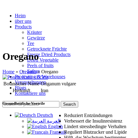
Heim
über uns
Products
Kräuter
Gewürze
Tee
Getrocknete Früchte
Oregano
Freeze Dried Products
Dried Vegetable
Peels of fruits
Safran
Home
»
Oregano
»
Oregano
Processing & Warehouses
Veranstaltungen
Botanischer Name
Origanum vulgare
Blogs
Herkunft
Iran
Kontaktiere uns
Gesundheitliche Vorteile
Search
Deutsch
Reduziert Entzündungen
العربية
Verbessert die Insulinresistenz
English
Lindert stressbedingte Verhalten
Français
Reguliert Blutzucker und Lipide
Hilft, das Wachstum bestimmter