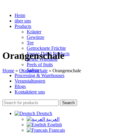
Heim
über uns
Products
Kräuter
Gewürze
Tee
Getrocknete Früchte
Orangenschale
Freeze Dried Products
Dried Vegetable
Peels of fruits
Safran
Home
»
Orangenschale
»
Orangenschale
Processing & Warehouses
Veranstaltungen
Blogs
Kontaktiere uns
Search
Deutsch
العربية
English
Français