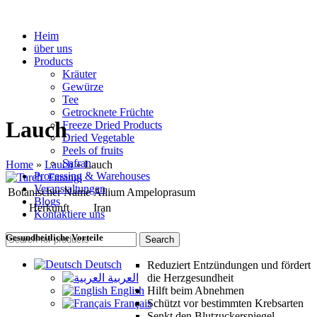
Heim
über uns
Products
Kräuter
Gewürze
Tee
Getrocknete Früchte
Lauch
Freeze Dried Products
Dried Vegetable
Peels of fruits
Safran
Home
»
Lauch
»
Lauch
Processing & Warehouses
Veranstaltungen
Botanischer Name
Allium Ampeloprasum
Blogs
Herkunft
Iran
Kontaktiere uns
Gesundheitliche Vorteile
Search
Deutsch
Reduziert Entzündungen und fördert
العربية
die Herzgesundheit
English
Hilft beim Abnehmen
Français
Schützt vor bestimmten Krebsarten
Senkt den Blutzuckerspiegel