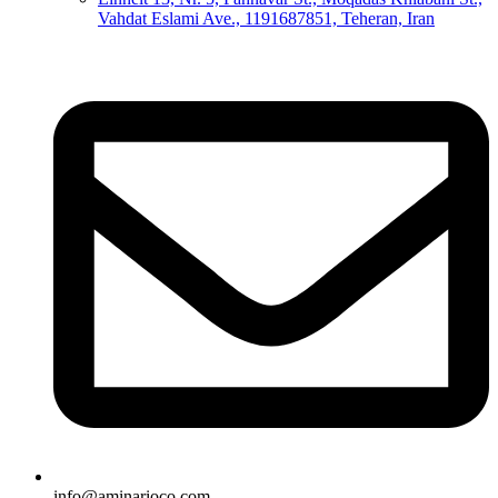
Vahdat Eslami Ave., 1191687851, Teheran, Iran
info@aminarioco.com