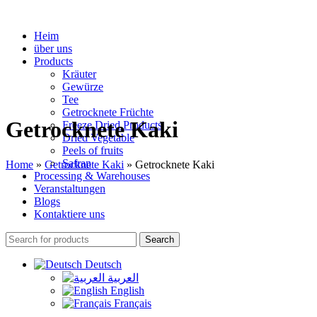
Heim
über uns
Products
Kräuter
Gewürze
Tee
Getrocknete Früchte
Getrocknete Kaki
Freeze Dried Products
Dried Vegetable
Peels of fruits
Safran
Home
»
Getrocknete Kaki
»
Getrocknete Kaki
Processing & Warehouses
Veranstaltungen
Blogs
Kontaktiere uns
Search
Deutsch
العربية
English
Français