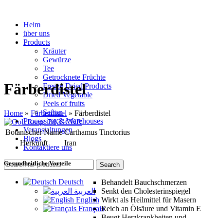
Heim
über uns
Products
Kräuter
Gewürze
Tee
Getrocknete Früchte
Färberdistel
Freeze Dried Products
Dried Vegetable
Peels of fruits
Safran
Home
»
Färberdistel
»
Färberdistel
Processing & Warehouses
Veranstaltungen
Botanischer Name
Carthamus Tinctorius
Blogs
Herkunft
Iran
Kontaktiere uns
Gesundheitliche Vorteile
Search
Deutsch
Behandelt Bauchschmerzen
العربية
Senkt den Cholesterinspiegel
English
Wirkt als Heilmittel für Masern
Français
Reich an Ölsäure und Vitamin E
Beugt Herzkrankheiten und