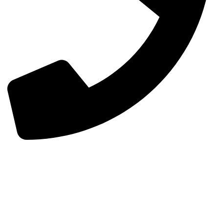
0098-02155980115
تابعنا
Instagram
Linkedin