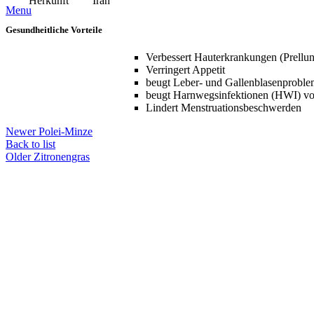
Herkunft
Iran
Menu
Gesundheitliche Vorteile
Verbessert Hauterkrankungen (Prellu
Verringert Appetit
beugt Leber- und Gallenblasenproble
beugt Harnwegsinfektionen (HWI) vo
Lindert Menstruationsbeschwerden
Newer
Polei-Minze
Back to list
Older
Zitronengras