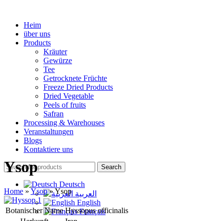
Heim
über uns
Products
Kräuter
Gewürze
Tee
Getrocknete Früchte
Freeze Dried Products
Dried Vegetable
Peels of fruits
Safran
Processing & Warehouses
Veranstaltungen
Blogs
Kontaktiere uns
Ysop
Search
Deutsch
Home
»
Ysop
»
Ysop
العربية
English
Botanischer Name
Hyssopus officinalis
Français