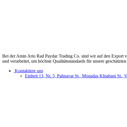
Bei der Amin Ario Rad Paydar Trading Co. sind wir auf den Export vo
und verarbeitet, um höchste Qualitätsstandards für unsere geschätzte
Kontaktiere uns
Einheit 13, Nr. 5, Pahnavar St., Moqadas Khiabani St., 