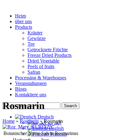
Heim
über uns
Products
Kräuter
Gewürze
Tee
Getrocknete Früchte
Freeze Dried Products
Dried Vegetable
Peels of fruits
Safran
Processing & Warehouses
Veranstaltungen
Blogs
Kontaktiere uns
Rosmarin
Search
Deutsch
Home
»
Rosmarin
»
Rosmarin
العربية
English
Botanischer Name
Salvia Rosmarinus
Français