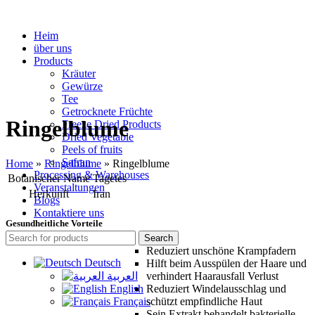
Heim
über uns
Products
Kräuter
Gewürze
Tee
Getrocknete Früchte
Ringelblume
Freeze Dried Products
Dried Vegetable
Peels of fruits
Safran
Home
»
Ringelblume
»
Ringelblume
Processing & Warehouses
Botanischer Name
Tagetes
Veranstaltungen
Herkunft
Iran
Blogs
Kontaktiere uns
Gesundheitliche Vorteile
Search
Reduziert unschöne Krampfadern
Deutsch
Hilft beim Ausspülen der Haare und
العربية
verhindert Haarausfall Verlust
English
Reduziert Windelausschlag und
Français
schützt empfindliche Haut
Sein Extrakt behandelt bakterielle