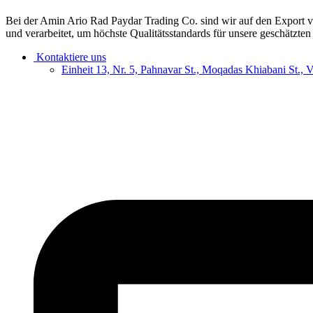
Bei der Amin Ario Rad Paydar Trading Co. sind wir auf den Export vo
und verarbeitet, um höchste Qualitätsstandards für unsere geschätzte
Kontaktiere uns
Einheit 13, Nr. 5, Pahnavar St., Moqadas Khiabani St., 