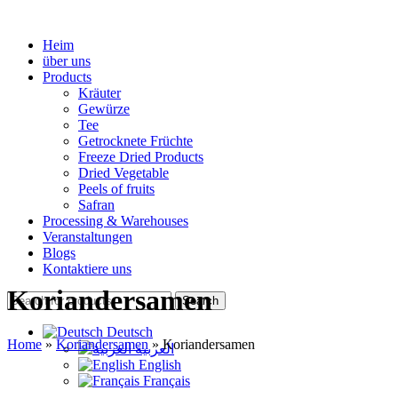
Heim
über uns
Products
Kräuter
Gewürze
Tee
Getrocknete Früchte
Freeze Dried Products
Dried Vegetable
Peels of fruits
Safran
Processing & Warehouses
Veranstaltungen
Blogs
Kontaktiere uns
Koriandersamen
Search
Deutsch
Home
»
Koriandersamen
»
Koriandersamen
العربية
English
Français