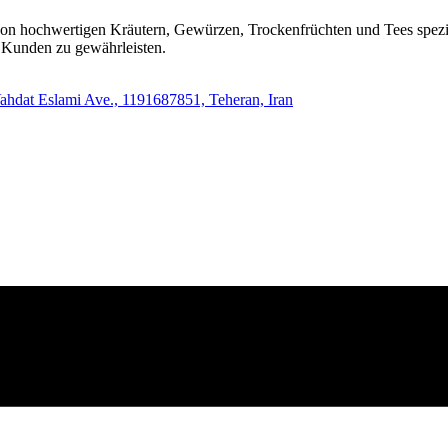
n hochwertigen Kräutern, Gewürzen, Trockenfrüchten und Tees speziali
n Kunden zu gewährleisten.
Vahdat Eslami Ave., 1191687851, Teheran, Iran