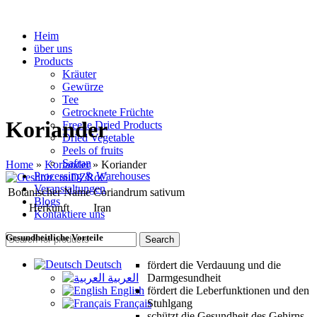
Heim
über uns
Products
Kräuter
Gewürze
Tee
Getrocknete Früchte
Koriander
Freeze Dried Products
Dried Vegetable
Peels of fruits
Safran
Home
»
Koriander
»
Koriander
Processing & Warehouses
Veranstaltungen
Botanischer Name
Coriandrum sativum
Blogs
Herkunft
Iran
Kontaktiere uns
Gesundheitliche Vorteile
Search
Deutsch
fördert die Verdauung und die
العربية
Darmgesundheit
English
fördert die Leberfunktionen und den
Français
Stuhlgang
schützt die Gesundheit des Gehirns