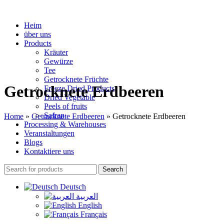
Heim
über uns
Products
Kräuter
Gewürze
Tee
Getrocknete Früchte
Getrocknete Erdbeeren
Freeze Dried Products
Dried Vegetable
Peels of fruits
Safran
Home
»
Getrocknete Erdbeeren
»
Getrocknete Erdbeeren
Processing & Warehouses
Veranstaltungen
Blogs
Kontaktiere uns
Search
Deutsch
العربية
English
Français