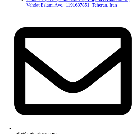
Vahdat Eslami Ave., 1191687851, Teheran, Iran
info@aminarioco.com