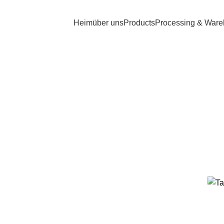
Heim
über uns
Products
Processing & War