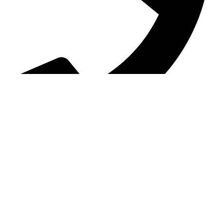
0098-02155980115
تابعنا
Instagram
Linkedin