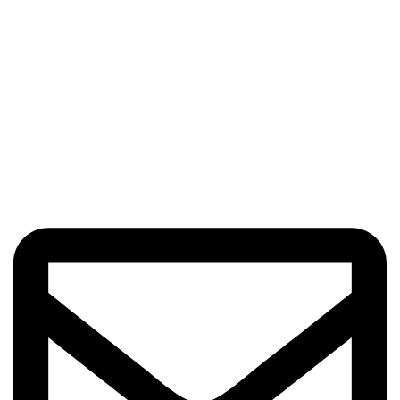
في شركة أمين أريو راد بيدار للتجارة، نختص بتصدير الأعشاب
الفاخرة، التوابل، الفواكه المجففة، والشاي. يتم زراعة ومعالجة
كل منتج تحت إشرافنا الدقيق، مما يضمن أعلى معايير الجودة
لعملائنا الكرام.
اتصل بنا
الوحدة 13، رقم 5، شارع بهنور، شارع مقدس خيباني، شارع وحدة
اسلامي، 1191687851، طهران، إيران