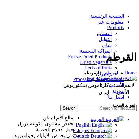
الصفحة الرئيسية
معلومات عنا
Products
أعشاب
التوابل
شاي
الفواكه المجففة
القرطم
Freeze Dried Products
Dried Vegetable
Peels of fruits
Home
»
القرطم
»
القرطم
زعفران
Processing & Warehouses
الاسم النباتي
كارثاموس تينكتوريوس
الأحداث
مدونة
الأصل
إيران
اتصل بنا
الفوائد الصحية
Search
يعالج آلام البطن
العربية
يخفض مستوى الكوليسترول
English
يعمل كعلاج للحصبة
Français
غني بحمض الأوليك وفيتامين هـ
Deutsch