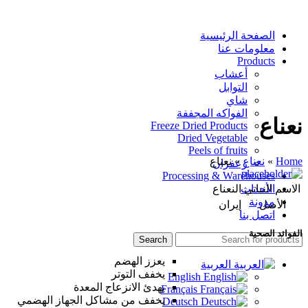
الصفحة الرئيسية
معلومات عنا
Products
أعشاب
التوابل
شاي
الفواكه المجففة
نعناع
Freeze Dried Products
Dried Vegetable
Peels of fruits
Home
»
نعناع
»
نعناع
زعفران
Processing & Warehouses
الاسم النباتي
النعناع
الأحداث
مدونة
الأصل
إيران
اتصل بنا
الفوائد الصحية
Search
يعزز الهضم
العربية
يخفف التوتر
English
يهدئ الانزعاج المعدة
Français
يخفف من مشاكل الجهاز الهضمي
Deutsch