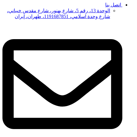
اتصل بنا
الوحدة 13، رقم 5، شارع بهنور، شارع مقدس خيباني،
شارع وحدة اسلامي، 1191687851، طهران، إيران