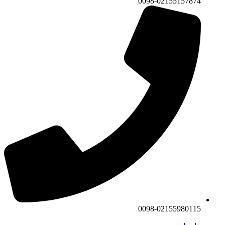
0098-02155157874
0098-02155980115