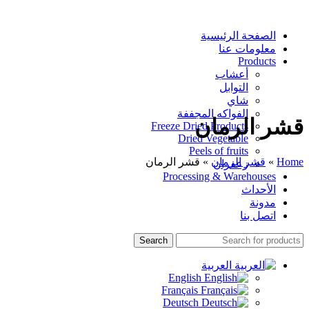
الصفحة الرئيسية
معلومات عنا
Products
أعشاب
التوابل
شاي
الفواكه المجففة
قشر الرمان
Freeze Dried Products
Dried Vegetable
Peels of fruits
Home
»
قشر الرمان
»
قشر الرمان
زعفران
Processing & Warehouses
الأحداث
مدونة
اتصل بنا
Search
العربية
English
Français
Deutsch