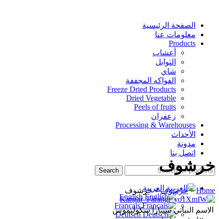
الصفحة الرئيسية
معلومات عنا
Products
أعشاب
التوابل
شاي
الفواكه المجففة
Freeze Dried Products
Dried Vegetable
Peels of fruits
زعفران
Processing & Warehouses
الأحداث
مدونة
اتصل بنا
خرشوف
Search
العربية
Home
»
خرشوف
»
خرشوف
English
Français
الاسم النباتي
سينارا سكوليموس
Deutsch