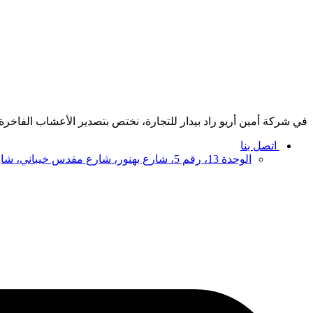
في شركة أمين أريو راد بيدار للتجارة، نختص بتصدير الأعشاب الفاخرة، 
اتصل بنا
الوحدة 13، رقم 5، شارع بهنور، شارع مقدس خيباني، شارع وحدة اسلامي، 1191687851، طهران، إيران