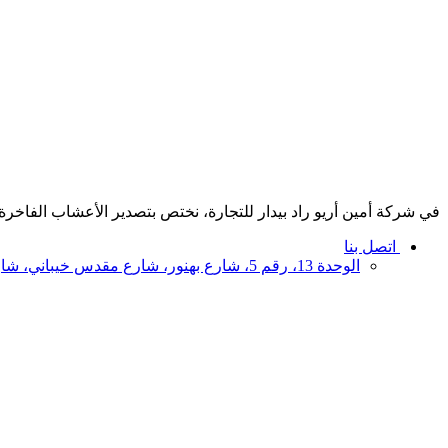
في شركة أمين أريو راد بيدار للتجارة، نختص بتصدير الأعشاب الفاخرة، 
اتصل بنا
الوحدة 13، رقم 5، شارع بهنور، شارع مقدس خيباني، شارع وحدة اسلامي، 1191687851، طهران، إيران