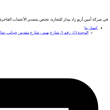
في شركة أمين أريو راد بيدار للتجارة، نختص بتصدير الأعشاب الفاخرة، 
اتصل بنا
الوحدة 13، رقم 5، شارع بهنور، شارع مقدس خيباني، شارع وحدة اسلامي، 1191687851، طهران، إيران