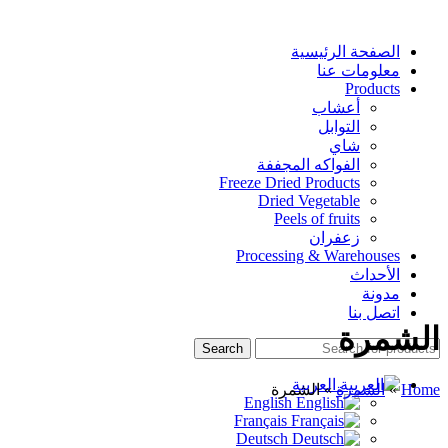
الصفحة الرئيسية
معلومات عنا
Products
أعشاب
التوابل
شاي
الفواكه المجففة
Freeze Dried Products
Dried Vegetable
Peels of fruits
زعفران
Processing & Warehouses
الأحداث
مدونة
اتصل بنا
الشمرة
Search
العربية
Home
»
الشمرة
»
الشمرة
English
Français
Deutsch