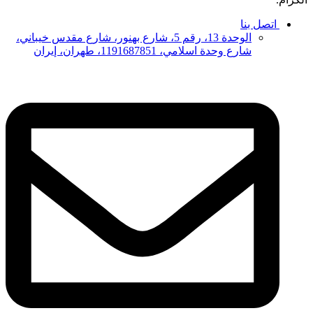
اتصل بنا
الوحدة 13، رقم 5، شارع بهنور، شارع مقدس خيباني،
شارع وحدة اسلامي، 1191687851، طهران، إيران