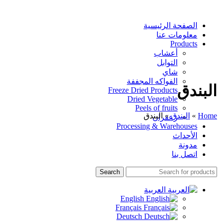
الصفحة الرئيسية
معلومات عنا
Products
أعشاب
التوابل
شاي
الفواكه المجففة
البندق
Freeze Dried Products
Dried Vegetable
Peels of fruits
Home
»
البندق
»
البندق
زعفران
Processing & Warehouses
الأحداث
مدونة
اتصل بنا
Search
العربية
English
Français
Deutsch