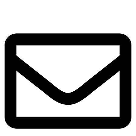
الوحدة 13، رقم 5، شارع بهنور، شارع مقدس خيباني، شارع وحدة
اسلامي، 1191687851، طهران، إيران