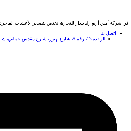
في شركة أمين أريو راد بيدار للتجارة، نختص بتصدير الأعشاب الفاخرة، 
اتصل بنا
الوحدة 13، رقم 5، شارع بهنور، شارع مقدس خيباني، شارع وحدة اسلامي، 1191687851، طهران، إيران