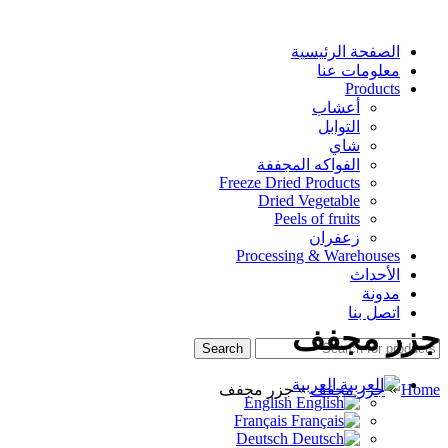
الصفحة الرئيسية
معلومات عنا
Products
أعشاب
التوابل
شاي
الفواكه المجففة
Freeze Dried Products
Dried Vegetable
Peels of fruits
زعفران
Processing & Warehouses
الأحداث
مدونة
اتصل بنا
جزر مجفف
Search
العربية
Home
»
جزر مجفف
»
جزر مجفف
English
Français
Deutsch